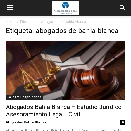
Inicio
Etiquetas
Abogados de bahia blanca
Etiqueta: abogados de bahia blanca
Fallos y Jurisprudencia
Abogados Bahia Blanca – Estudio Juridico |
Asesoramiento Legal | Civil...
Abogados Bahia Blanca
-
0
Abogados Bahia Blanca - Estudio Juridico | Asesoramiento Legal |