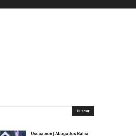
Usucapion | Abogados Bahia