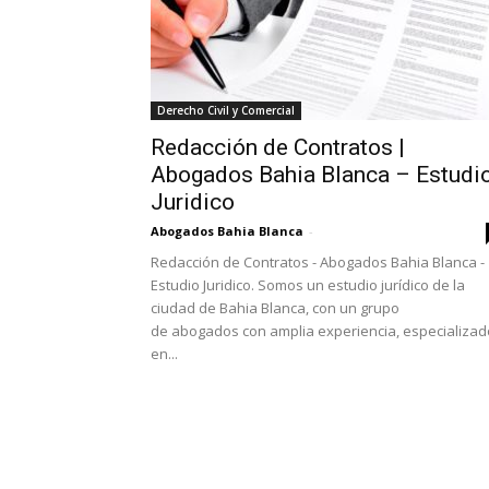
Derecho Civil y Comercial
Redacción de Contratos |
Abogados Bahia Blanca – Estudi
Juridico
Abogados Bahia Blanca
-
Redacción de Contratos - Abogados Bahia Blanca -
Estudio Juridico. Somos un estudio jurídico de la
ciudad de Bahia Blanca, con un grupo
de abogados con amplia experiencia, especializa
en...