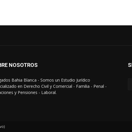
BRE NOSOTROS
S
ados Bahia Blanca - Somos un Estudio Jurídico
cializado en Derecho Civil y Comercial - Familia - Penal -
laciones y Pensiones - Laboral.
vo)