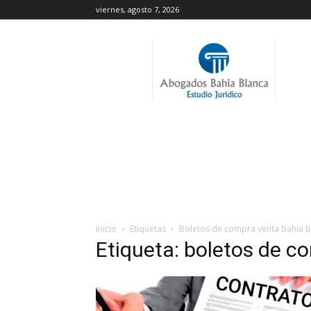
viernes, agosto 7, 2026
Abogados
Bahia
Blanca
|
Derecho
Civil
y
Comercial
|
Laboral
|
Penal
|
Inicio
Etiquetas
Boletos de compra venta bahia b
Familia
Etiqueta: boletos de c